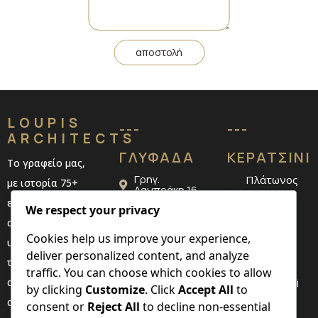
αποστολή
LOUPIS
---
---
ARCHITECTS
ΓΛΥΦΑΔΑ
ΚΕΡΑΤΣΙΝΙ
Το γραφείο μας,
Γρηγ.
Πλάτωνος
με ιστορία 75+
Λαμπράκη 16
52,
ετών,
We respect your privacy
210 89 46 911
Κερατσίνι
αναλαμβάνει την
210 4324
Cookies help us improve your experience,
υλοποίηση κάθε
442
deliver personalized content, and analyze
τεχνικού έργου,
traffic. You can choose which cookies to allow
από την
info@loupi
by clicking
Customize
. Click
Accept All
to
s.eu
αρχιτεκτονική
consent or
Reject All
to decline non-essential